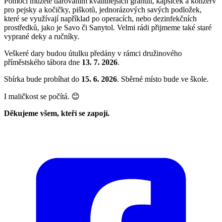
Pomoci můžete darováním kvalitnějších granulí, kapsiček a konzerv
pro pejsky a kočičky, piškotů, jednorázových savých podložek,
které se využívají například po operacích, nebo dezinfekčních
prostředků, jako je Savo či Sanytol. Velmi rádi přijmeme také staré
vyprané deky a ručníky.
Veškeré dary budou útulku předány v rámci družinového
příměstského tábora dne
13. 7. 2026
.
Sbírka bude probíhat do
15. 6. 2026
. Sběrné místo bude ve škole.
I maličkost se počítá. 😊
Děkujeme všem, kteří se zapojí.