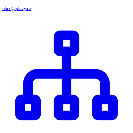
obec@plavy.cz