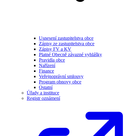
Usnesení zastupitelstva obce
Zápisy ze zastupitelstva obce
Zápisy FV a KV
Platné Obecně závazné vyhlášky
Pravidla obce
Nařízení
Finance
Veřejnoprávní smlouvy
Program obnovy obce
Ostatní
Úřady a instituce
Registr oznámení