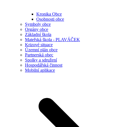
Kronika Obce
Osobnosti obce
Symboly obce
Orgány obce
Základní škola
Mateřská škola - PLAVÁČEK
Krizové situace
Územní plán obce
Partnerská obec
Spolky a sdružení
Hospodářská činnost
Mobilní aplikace