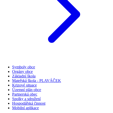
Symboly obce
Orgány obce
Základní škola
Mateřská škola - PLAVÁČEK
Krizové situace
Územní plán obce
Partnerská obec
Spolky a sdružení
Hospodářská činnost
Mobilní aplikace