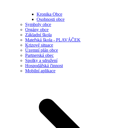
Kronika Obce
Osobnosti obce
Symboly obce
Orgány obce
Základní škola
Mateřská škola - PLAVÁČEK
Krizové situace
Územní plán obce
Partnerská obec
Spolky a sdružení
Hospodářská činnost
Mobilní aplikace