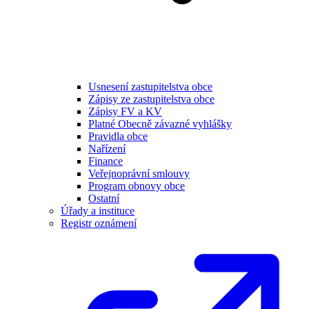
Usnesení zastupitelstva obce
Zápisy ze zastupitelstva obce
Zápisy FV a KV
Platné Obecně závazné vyhlášky
Pravidla obce
Nařízení
Finance
Veřejnoprávní smlouvy
Program obnovy obce
Ostatní
Úřady a instituce
Registr oznámení