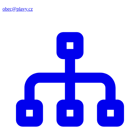
obec@plavy.cz