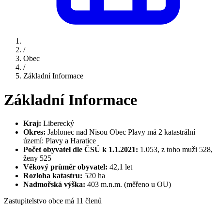
/
Obec
/
Základní Informace
Základní Informace
Kraj:
Liberecký
Okres:
Jablonec nad Nisou Obec Plavy má 2 katastrální
území: Plavy a Haratice
Počet obyvatel dle ČSÚ k 1.1.2021:
1.053, z toho muži 528,
ženy 525
Věkový průměr obyvatel:
42,1 let
Rozloha katastru:
520 ha
Nadmořská výška:
403 m.n.m. (měřeno u OU)
Zastupitelstvo obce má 11 členů