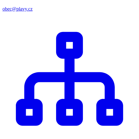
obec@plavy.cz