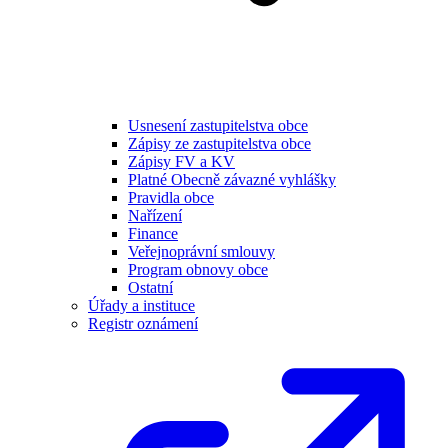
Usnesení zastupitelstva obce
Zápisy ze zastupitelstva obce
Zápisy FV a KV
Platné Obecně závazné vyhlášky
Pravidla obce
Nařízení
Finance
Veřejnoprávní smlouvy
Program obnovy obce
Ostatní
Úřady a instituce
Registr oznámení