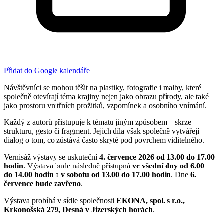
Přidat do Google kalendáře
Návštěvníci se mohou těšit na plastiky, fotografie i malby, které
společně otevírají téma krajiny nejen jako obrazu přírody, ale také
jako prostoru vnitřních prožitků, vzpomínek a osobního vnímání.
Každý z autorů přistupuje k tématu jiným způsobem – skrze
strukturu, gesto či fragment. Jejich díla však společně vytvářejí
dialog o tom, co zůstává často skryté pod povrchem viditelného.
Vernisáž výstavy se uskuteční
4. července 2026 od 13.00 do 17.00
hodin
. Výstava bude následně přístupná
ve všední dny od 6.00
do 14.00 hodin
a
v sobotu od 13.00 do 17.00 hodin
. Dne
6.
července bude zavřeno
.
Výstava probíhá v sídle společnosti
EKONA, spol. s r.o.,
Krkonošská 279, Desná v Jizerských horách
.