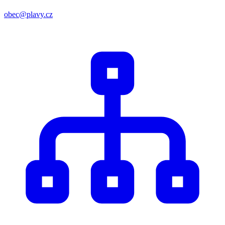
obec@plavy.cz