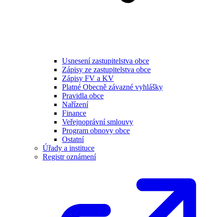
Usnesení zastupitelstva obce
Zápisy ze zastupitelstva obce
Zápisy FV a KV
Platné Obecně závazné vyhlášky
Pravidla obce
Nařízení
Finance
Veřejnoprávní smlouvy
Program obnovy obce
Ostatní
Úřady a instituce
Registr oznámení