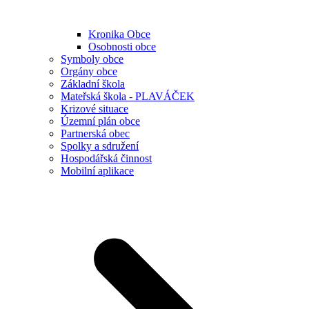
Kronika Obce
Osobnosti obce
Symboly obce
Orgány obce
Základní škola
Mateřská škola - PLAVÁČEK
Krizové situace
Územní plán obce
Partnerská obec
Spolky a sdružení
Hospodářská činnost
Mobilní aplikace