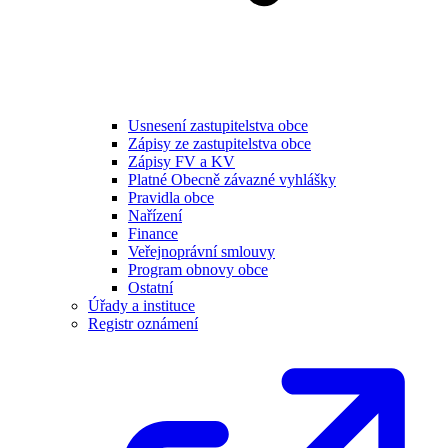
Usnesení zastupitelstva obce
Zápisy ze zastupitelstva obce
Zápisy FV a KV
Platné Obecně závazné vyhlášky
Pravidla obce
Nařízení
Finance
Veřejnoprávní smlouvy
Program obnovy obce
Ostatní
Úřady a instituce
Registr oznámení