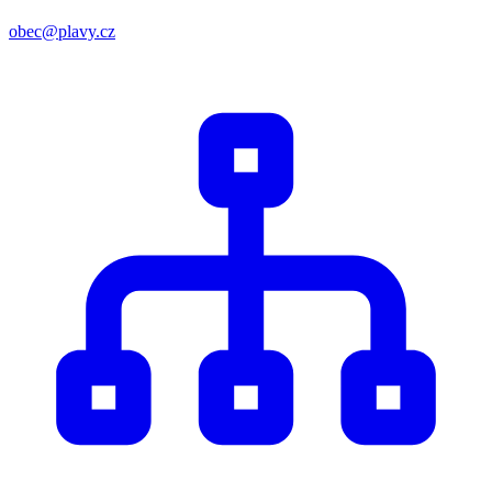
obec@plavy.cz