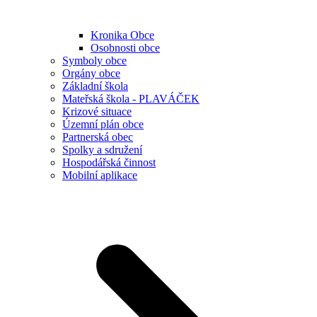
Kronika Obce
Osobnosti obce
Symboly obce
Orgány obce
Základní škola
Mateřská škola - PLAVÁČEK
Krizové situace
Územní plán obce
Partnerská obec
Spolky a sdružení
Hospodářská činnost
Mobilní aplikace