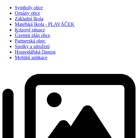
Symboly obce
Orgány obce
Základní škola
Mateřská škola - PLAVÁČEK
Krizové situace
Územní plán obce
Partnerská obec
Spolky a sdružení
Hospodářská činnost
Mobilní aplikace