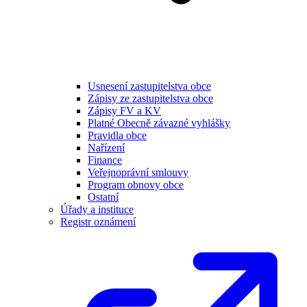
Usnesení zastupitelstva obce
Zápisy ze zastupitelstva obce
Zápisy FV a KV
Platné Obecně závazné vyhlášky
Pravidla obce
Nařízení
Finance
Veřejnoprávní smlouvy
Program obnovy obce
Ostatní
Úřady a instituce
Registr oznámení