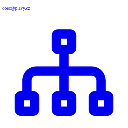
obec@plavy.cz