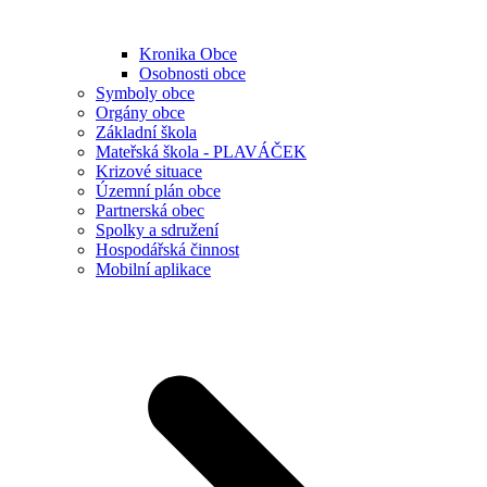
Kronika Obce
Osobnosti obce
Symboly obce
Orgány obce
Základní škola
Mateřská škola - PLAVÁČEK
Krizové situace
Územní plán obce
Partnerská obec
Spolky a sdružení
Hospodářská činnost
Mobilní aplikace