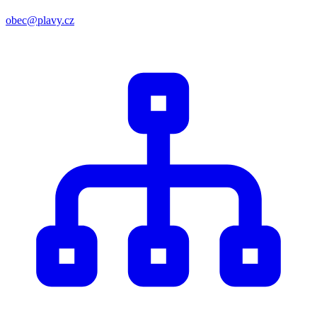
obec@plavy.cz