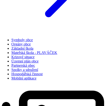
Symboly obce
Orgány obce
Základní škola
Mateřská škola - PLAVÁČEK
Krizové situace
Územní plán obce
Partnerská obec
Spolky a sdružení
Hospodářská činnost
Mobilní aplikace