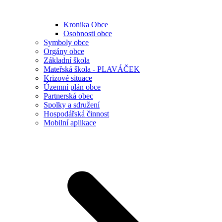
Kronika Obce
Osobnosti obce
Symboly obce
Orgány obce
Základní škola
Mateřská škola - PLAVÁČEK
Krizové situace
Územní plán obce
Partnerská obec
Spolky a sdružení
Hospodářská činnost
Mobilní aplikace