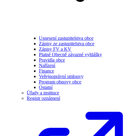
Usnesení zastupitelstva obce
Zápisy ze zastupitelstva obce
Zápisy FV a KV
Platné Obecně závazné vyhlášky
Pravidla obce
Nařízení
Finance
Veřejnoprávní smlouvy
Program obnovy obce
Ostatní
Úřady a instituce
Registr oznámení