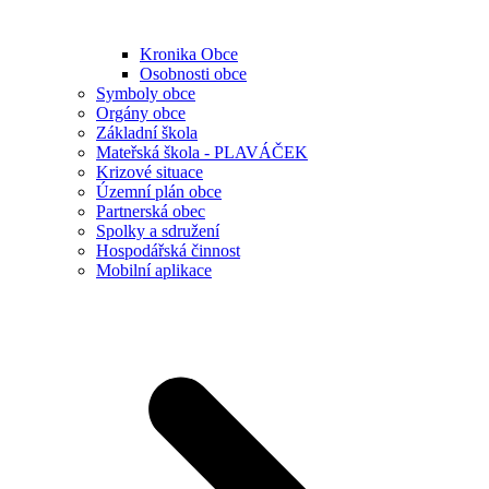
Kronika Obce
Osobnosti obce
Symboly obce
Orgány obce
Základní škola
Mateřská škola - PLAVÁČEK
Krizové situace
Územní plán obce
Partnerská obec
Spolky a sdružení
Hospodářská činnost
Mobilní aplikace