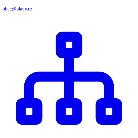
obec@plavy.cz