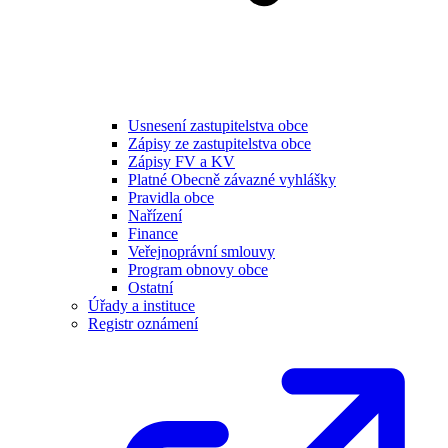
Usnesení zastupitelstva obce
Zápisy ze zastupitelstva obce
Zápisy FV a KV
Platné Obecně závazné vyhlášky
Pravidla obce
Nařízení
Finance
Veřejnoprávní smlouvy
Program obnovy obce
Ostatní
Úřady a instituce
Registr oznámení