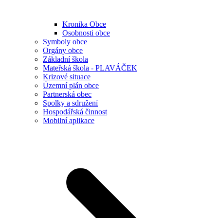
Kronika Obce
Osobnosti obce
Symboly obce
Orgány obce
Základní škola
Mateřská škola - PLAVÁČEK
Krizové situace
Územní plán obce
Partnerská obec
Spolky a sdružení
Hospodářská činnost
Mobilní aplikace