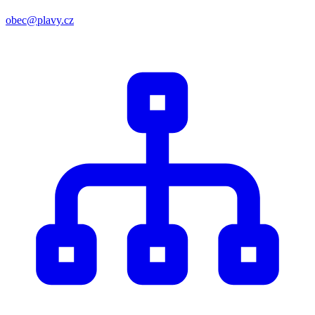
obec@plavy.cz