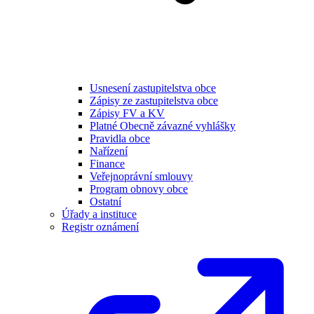
Usnesení zastupitelstva obce
Zápisy ze zastupitelstva obce
Zápisy FV a KV
Platné Obecně závazné vyhlášky
Pravidla obce
Nařízení
Finance
Veřejnoprávní smlouvy
Program obnovy obce
Ostatní
Úřady a instituce
Registr oznámení