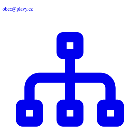
obec@plavy.cz