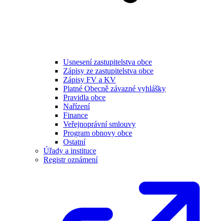
Usnesení zastupitelstva obce
Zápisy ze zastupitelstva obce
Zápisy FV a KV
Platné Obecně závazné vyhlášky
Pravidla obce
Nařízení
Finance
Veřejnoprávní smlouvy
Program obnovy obce
Ostatní
Úřady a instituce
Registr oznámení