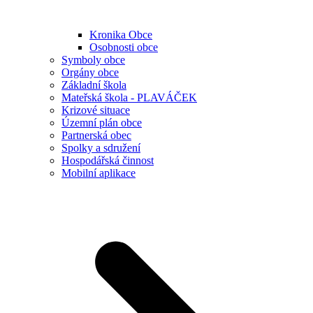
Kronika Obce
Osobnosti obce
Symboly obce
Orgány obce
Základní škola
Mateřská škola - PLAVÁČEK
Krizové situace
Územní plán obce
Partnerská obec
Spolky a sdružení
Hospodářská činnost
Mobilní aplikace