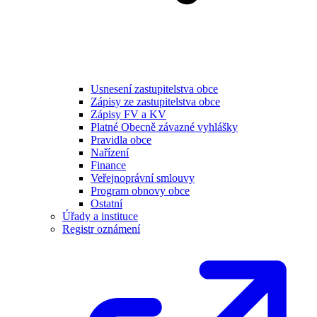
Usnesení zastupitelstva obce
Zápisy ze zastupitelstva obce
Zápisy FV a KV
Platné Obecně závazné vyhlášky
Pravidla obce
Nařízení
Finance
Veřejnoprávní smlouvy
Program obnovy obce
Ostatní
Úřady a instituce
Registr oznámení