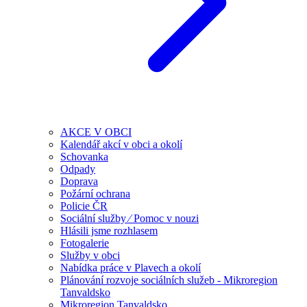
AKCE V OBCI
Kalendář akcí v obci a okolí
Schovanka
Odpady
Doprava
Požární ochrana
Policie ČR
Sociální služby ⁄ Pomoc v nouzi
Hlásili jsme rozhlasem
Fotogalerie
Služby v obci
Nabídka práce v Plavech a okolí
Plánování rozvoje sociálních služeb - Mikroregion
Tanvaldsko
Mikroregion Tanvaldsko