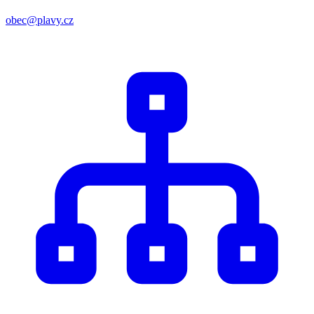
obec@plavy.cz