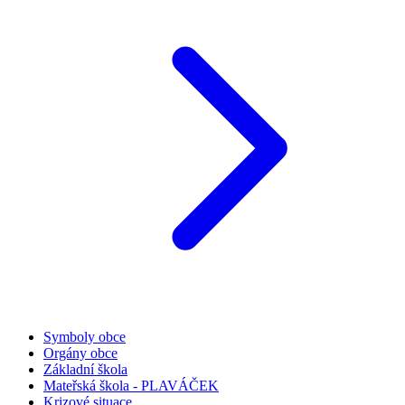
Symboly obce
Orgány obce
Základní škola
Mateřská škola - PLAVÁČEK
Krizové situace