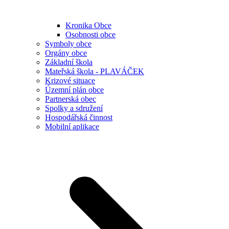
Kronika Obce
Osobnosti obce
Symboly obce
Orgány obce
Základní škola
Mateřská škola - PLAVÁČEK
Krizové situace
Územní plán obce
Partnerská obec
Spolky a sdružení
Hospodářská činnost
Mobilní aplikace