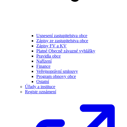
Usnesení zastupitelstva obce
Zápisy ze zastupitelstva obce
Zápisy FV a KV
Platné Obecně závazné vyhlášky
Pravidla obce
Nařízení
Finance
Veřejnoprávní smlouvy
Program obnovy obce
Ostatní
Úřady a instituce
Registr oznámení