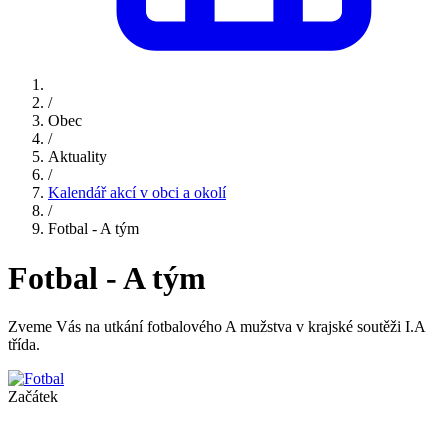
/
Obec
/
Aktuality
/
Kalendář akcí v obci a okolí
/
Fotbal - A tým
Fotbal - A tým
Zveme Vás na utkání fotbalového A mužstva v krajské soutěži I.A
třída.
Začátek