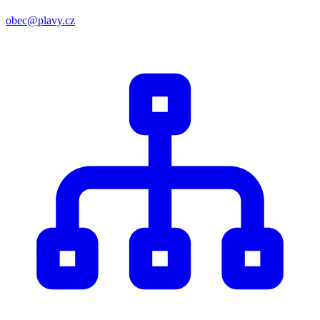
obec@plavy.cz