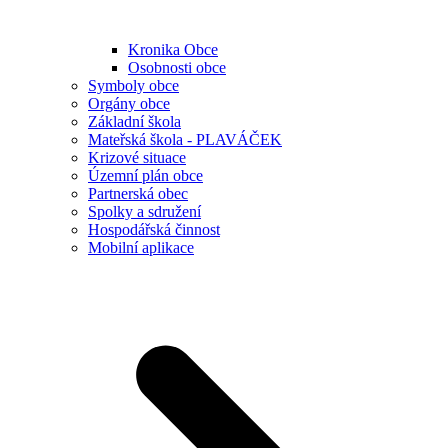
Kronika Obce
Osobnosti obce
Symboly obce
Orgány obce
Základní škola
Mateřská škola - PLAVÁČEK
Krizové situace
Územní plán obce
Partnerská obec
Spolky a sdružení
Hospodářská činnost
Mobilní aplikace