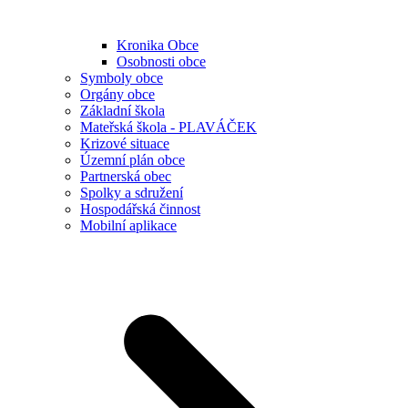
Kronika Obce
Osobnosti obce
Symboly obce
Orgány obce
Základní škola
Mateřská škola - PLAVÁČEK
Krizové situace
Územní plán obce
Partnerská obec
Spolky a sdružení
Hospodářská činnost
Mobilní aplikace