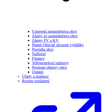
Usnesení zastupitelstva obce
Zápisy ze zastupitelstva obce
Zápisy FV a KV
Platné Obecně závazné vyhlášky
Pravidla obce
Nařízení
Finance
Veřejnoprávní smlouvy
Program obnovy obce
Ostatní
Úřady a instituce
Registr oznámení