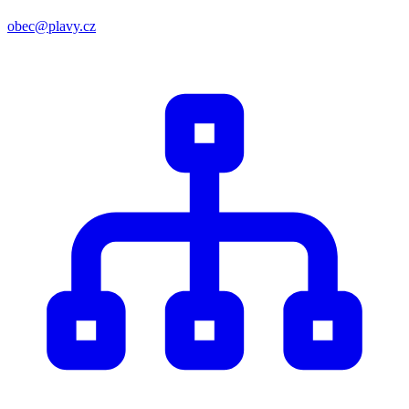
obec@plavy.cz