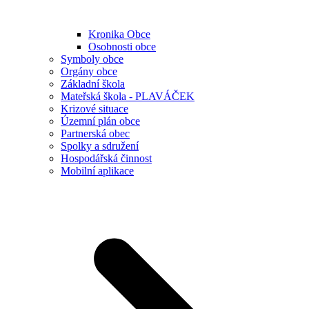
Kronika Obce
Osobnosti obce
Symboly obce
Orgány obce
Základní škola
Mateřská škola - PLAVÁČEK
Krizové situace
Územní plán obce
Partnerská obec
Spolky a sdružení
Hospodářská činnost
Mobilní aplikace