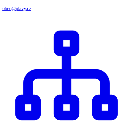
obec@plavy.cz