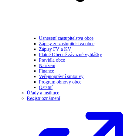
Usnesení zastupitelstva obce
Zápisy ze zastupitelstva obce
Zápisy FV a KV
Platné Obecně závazné vyhlášky
Pravidla obce
Nařízení
Finance
Veřejnoprávní smlouvy
Program obnovy obce
Ostatní
Úřady a instituce
Registr oznámení