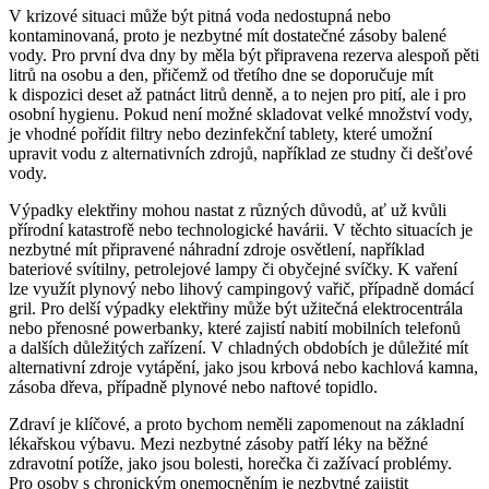
V krizové situaci může být pitná voda nedostupná nebo
kontaminovaná, proto je nezbytné mít dostatečné zásoby balené
vody. Pro první dva dny by měla být připravena rezerva alespoň pěti
litrů na osobu a den, přičemž od třetího dne se doporučuje mít
k dispozici deset až patnáct litrů denně, a to nejen pro pití, ale i pro
osobní hygienu. Pokud není možné skladovat velké množství vody,
je vhodné pořídit filtry nebo dezinfekční tablety, které umožní
upravit vodu z alternativních zdrojů, například ze studny či dešťové
vody.
Výpadky elektřiny mohou nastat z různých důvodů, ať už kvůli
přírodní katastrofě nebo technologické havárii. V těchto situacích je
nezbytné mít připravené náhradní zdroje osvětlení, například
bateriové svítilny, petrolejové lampy či obyčejné svíčky. K vaření
lze využít plynový nebo lihový campingový vařič, případně domácí
gril. Pro delší výpadky elektřiny může být užitečná elektrocentrála
nebo přenosné powerbanky, které zajistí nabití mobilních telefonů
a dalších důležitých zařízení. V chladných obdobích je důležité mít
alternativní zdroje vytápění, jako jsou krbová nebo kachlová kamna,
zásoba dřeva, případně plynové nebo naftové topidlo.
Zdraví je klíčové, a proto bychom neměli zapomenout na základní
lékařskou výbavu. Mezi nezbytné zásoby patří léky na běžné
zdravotní potíže, jako jsou bolesti, horečka či zažívací problémy.
Pro osoby s chronickým onemocněním je nezbytné zajistit