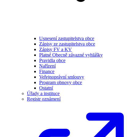
Usnesení zastupitelstva obce
Zápisy ze zastupitelstva obce
Zápisy FV a KV
Platné Obecně závazné vyhlášky
Pravidla obce
Nařízení
Finance
Veřejnoprávní smlouvy
Program obnovy obce
Ostatní
Úřady a instituce
Registr oznámení