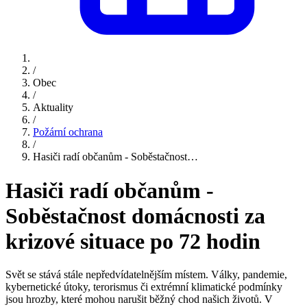
/
Obec
/
Aktuality
/
Požární ochrana
/
Hasiči radí občanům - Soběstačnost…
Hasiči radí občanům -
Soběstačnost domácnosti za
krizové situace po 72 hodin
Svět se stává stále nepředvídatelnějším místem. Války, pandemie,
kybernetické útoky, terorismus či extrémní klimatické podmínky
jsou hrozby, které mohou narušit běžný chod našich životů. V