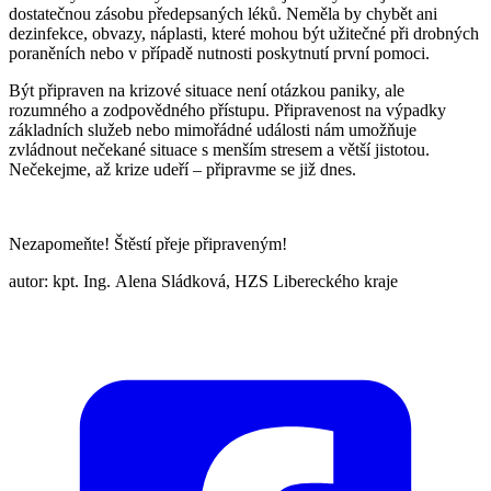
dostatečnou zásobu předepsaných léků. Neměla by chybět ani
dezinfekce, obvazy, náplasti, které mohou být užitečné při drobných
poraněních nebo v případě nutnosti poskytnutí první pomoci.
Být připraven na krizové situace není otázkou paniky, ale
rozumného a zodpovědného přístupu. Připravenost na výpadky
základních služeb nebo mimořádné události nám umožňuje
zvládnout nečekané situace s menším stresem a větší jistotou.
Nečekejme, až krize udeří – připravme se již dnes.
Nezapomeňte! Štěstí přeje připraveným!
autor: kpt. Ing. Alena Sládková, HZS Libereckého kraje