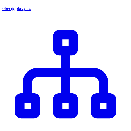
obec@plavy.cz