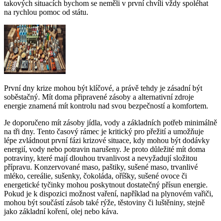
takových situacích bychom se neměli v první chvíli vždy spoléhat
na rychlou pomoc od státu.
První dny krize mohou být klíčové, a právě tehdy je zásadní být
soběstačný. Mít doma připravené zásoby a alternativní zdroje
energie znamená mít kontrolu nad svou bezpečností a komfortem.
Je doporučeno mít zásoby jídla, vody a základních potřeb minimálně
na tři dny. Tento časový rámec je kritický pro přežití a umožňuje
lépe zvládnout první fázi krizové situace, kdy mohou být dodávky
energií, vody nebo potravin narušeny. Je proto důležité mít doma
potraviny, které mají dlouhou trvanlivost a nevyžadují složitou
přípravu. Konzervované maso, paštiky, sušené maso, trvanlivé
mléko, cereálie, sušenky, čokoláda, oříšky, sušené ovoce či
energetické tyčinky mohou poskytnout dostatečný přísun energie.
Pokud je k dispozici možnost vaření, například na plynovém vařiči,
mohou být součástí zásob také rýže, těstoviny či luštěniny, stejně
jako základní koření, olej nebo káva.