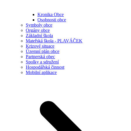
Kronika Obce
Osobnosti obce
Symboly obce
Orgány obce
Základní škola
Mateřská škola - PLAVÁČEK
Krizové situace
Územní plán obce
Partnerská obec
Spolky a sdružení
Hospodářská činnost
Mobilní aplikace