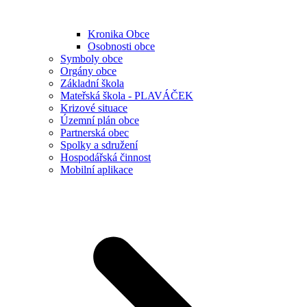
Kronika Obce
Osobnosti obce
Symboly obce
Orgány obce
Základní škola
Mateřská škola - PLAVÁČEK
Krizové situace
Územní plán obce
Partnerská obec
Spolky a sdružení
Hospodářská činnost
Mobilní aplikace