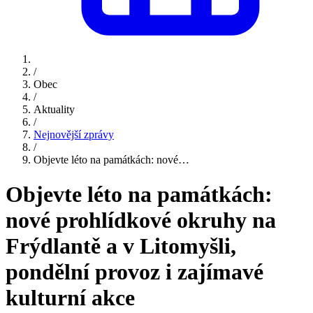
/
Obec
/
Aktuality
/
Nejnovější zprávy
/
Objevte léto na památkách: nové…
Objevte léto na památkách:
nové prohlídkové okruhy na
Frýdlantě a v Litomyšli,
pondělní provoz i zajímavé
kulturní akce