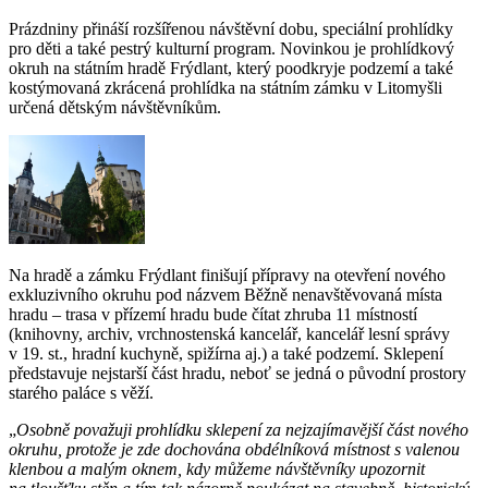
Prázdniny přináší rozšířenou návštěvní dobu, speciální prohlídky
pro děti a také pestrý kulturní program. Novinkou je prohlídkový
okruh na státním hradě Frýdlant, který poodkryje podzemí a také
kostýmovaná zkrácená prohlídka na státním zámku v Litomyšli
určená dětským návštěvníkům.
Na hradě a zámku Frýdlant
finišují přípravy na otevření nového
exkluzivního okruhu pod názvem Běžně nenavštěvovaná místa
hradu – trasa v přízemí hradu bude čítat zhruba 11 místností
(knihovny, archiv, vrchnostenská kancelář, kancelář lesní správy
v 19. st., hradní kuchyně, spižírna aj.) a také podzemí. Sklepení
představuje nejstarší část hradu, neboť se jedná o původní prostory
starého paláce s věží.
„
Osobně považuji prohlídku sklepení za nejzajímavější část nového
okruhu, protože je zde dochována obdélníková místnost s valenou
klenbou a malým oknem, kdy můžeme návštěvníky upozornit