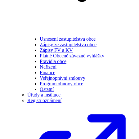
Usnesení zastupitelstva obce
Zápisy ze zastupitelstva obce
Zápisy FV a KV
Platné Obecně závazné vyhlášky
Pravidla obce
Nařízení
Finance
Veřejnoprávní smlouvy
Program obnovy obce
Ostatní
Úřady a instituce
Registr oznámení