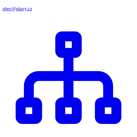
obec@plavy.cz