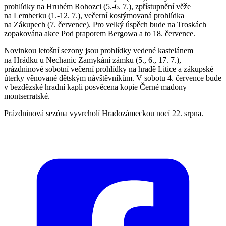
prohlídky na Hrubém Rohozci (5.-6. 7.), zpřístupnění věže
na Lemberku (1.-12. 7.), večerní kostýmovaná prohlídka
na Zákupech (7. července). Pro velký úspěch bude na Troskách
zopakována akce Pod praporem Bergowa a to 18. července.
Novinkou letošní sezony jsou prohlídky vedené kastelánem
na Hrádku u Nechanic Zamykání zámku (5., 6., 17. 7.),
prázdninové sobotní večerní prohlídky na hradě Litice a zákupské
úterky věnované dětským návštěvníkům. V sobotu 4. července bude
v bezdězské hradní kapli posvěcena kopie Černé madony
montserratské.
Prázdninová sezóna vyvrcholí Hradozámeckou nocí 22. srpna.