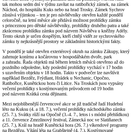
tak mohou sedm dní v týdnu zavítat na ratibořický zámek, na zámek
Náchod, do hospitálu Kuks nebo na hrad Trosky. Zámek Sychrov
zůstává výjimkou – ten je pro návštěvníky otevřen každé pondělí
celoročně, na letní měsíce ale přidává možnost prohlídky zámku
s princeznou pro dětské návštěvníky, prohlídky druhého patra a také
zkrácenou prohlídku zámku pod názvem Návštěva u kněžny Adély.
Tento okruh je určen dospělým, kteří chtějí vidět ze sychrovského
zámku ty nejkrásnější prostory se základními historickými fakty.
V pondělí je také otevřen exteriérový okruh na zámku Zákupy, který
zahrnuje konírnu a kočárovnu v hospodářském dvoře, park
a zahradu. Řada objektů má během letních měsíců otevřeno až do
pozdního odpoledne, kdy poslední prohlídky vychází v 17 hodin
s uzavřením objektu v 18 hodin. Takto v podvečer lze navštívit
například Bezděz, Frýdlant, Hrádek u Nechanic, Opočno,
Ratibořice, Kunětickou horu či Litice. Na Troskách jsou vypsány
večerní prohlídky s kostýmovaným průvodcem od 19 hodin
pod názvem Krátká cesta dějinami.
Mezi nejoblíbenější červencové akce se již tradičně řadí Hudební
léto na Kuksu (4. a 18. 7.), večerní prohlídky náchodského zámku
(25. 7.), Svátky růží na Opočně (3.-4. 7., letos i s módní přehlídkou)
a 11. července Zmrzlinový festival, Zámecká noc ve Slatiňanech
(25. 7.), Král na hradě Kunětická hora (26. 7.) víkendové programy
na Bezdězu, Vítání léta na Grabštejně (4. 7.), Kostýmované