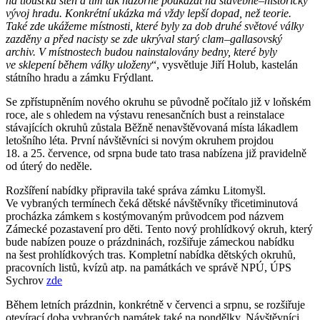
na tloušťku stěn a tím tak názorně poukázat na stavebně–historický
vývoj hradu. Konkrétní ukázka má vždy lepší dopad, než teorie.
Také zde ukážeme místnosti, které byly za dob druhé světové války
zazděny a před nacisty se zde ukrýval starý clam–gallasovský
archiv. V místnostech budou nainstalovány bedny, které byly
ve sklepení během války uloženy
“, vysvětluje Jiří Holub, kastelán
státního hradu a zámku Frýdlant.
Se zpřístupněním nového okruhu se původně počítalo již v loňském
roce, ale s ohledem na výstavu renesančních bust a reinstalace
stávajících okruhů zůstala Běžně nenavštěvovaná místa lákadlem
letošního léta. První návštěvníci si novým okruhem projdou
18. a 25. července, od srpna bude tato trasa nabízena již pravidelně
od úterý do neděle.
Rozšíření nabídky připravila také správa zámku Litomyšl.
Ve vybraných termínech čeká dětské návštěvníky třicetiminutová
procházka zámkem s kostýmovaným průvodcem pod názvem
Zámecké pozastavení pro děti. Tento nový prohlídkový okruh, který
bude nabízen pouze o prázdninách, rozšiřuje zámeckou nabídku
na šest prohlídkových tras. Kompletní nabídka dětských okruhů,
pracovních listů, kvízů atp. na památkách ve správě NPÚ, ÚPS
Sychrov
zde
Během letních prázdnin, konkrétně v červenci a srpnu, se rozšiřuje
otevírací doba vybraných památek také na pondělky. Návštěvníci