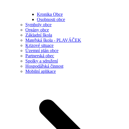
Kronika Obce
Osobnosti obce
Symboly obce
Orgány obce
Základní škola
Mateřská škola - PLAVÁČEK
Krizové situace
Územní plán obce
Partnerská obec
Spolky a sdružení
Hospodářská činnost
Mobilní aplikace