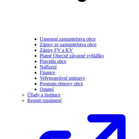
Usnesení zastupitelstva obce
Zápisy ze zastupitelstva obce
Zápisy FV a KV
Platné Obecně závazné vyhlášky
Pravidla obce
Nařízení
Finance
Veřejnoprávní smlouvy
Program obnovy obce
Ostatní
Úřady a instituce
Registr oznámení