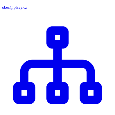
obec@plavy.cz