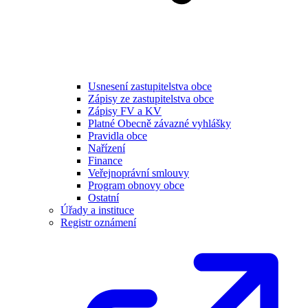
Usnesení zastupitelstva obce
Zápisy ze zastupitelstva obce
Zápisy FV a KV
Platné Obecně závazné vyhlášky
Pravidla obce
Nařízení
Finance
Veřejnoprávní smlouvy
Program obnovy obce
Ostatní
Úřady a instituce
Registr oznámení