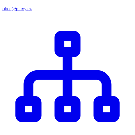
obec@plavy.cz