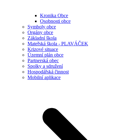
Kronika Obce
Osobnosti obce
Symboly obce
Orgány obce
Základní škola
Mateřská škola - PLAVÁČEK
Krizové situace
Územní plán obce
Partnerská obec
Spolky a sdružení
Hospodářská činnost
Mobilní aplikace