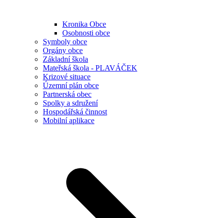
Kronika Obce
Osobnosti obce
Symboly obce
Orgány obce
Základní škola
Mateřská škola - PLAVÁČEK
Krizové situace
Územní plán obce
Partnerská obec
Spolky a sdružení
Hospodářská činnost
Mobilní aplikace