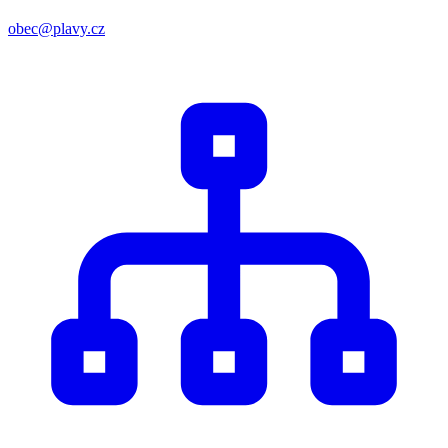
obec@plavy.cz