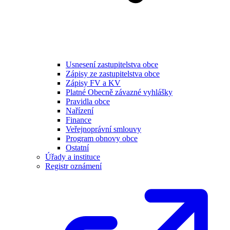
Usnesení zastupitelstva obce
Zápisy ze zastupitelstva obce
Zápisy FV a KV
Platné Obecně závazné vyhlášky
Pravidla obce
Nařízení
Finance
Veřejnoprávní smlouvy
Program obnovy obce
Ostatní
Úřady a instituce
Registr oznámení