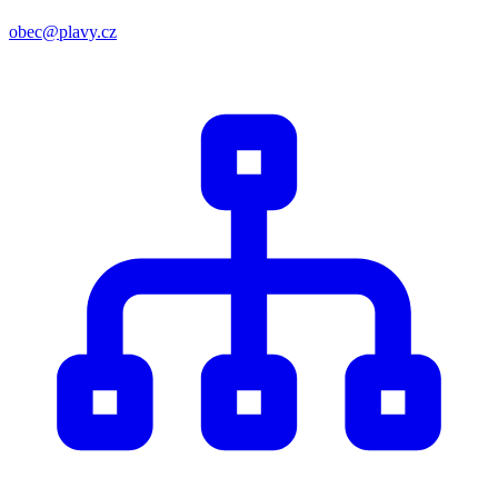
obec@plavy.cz