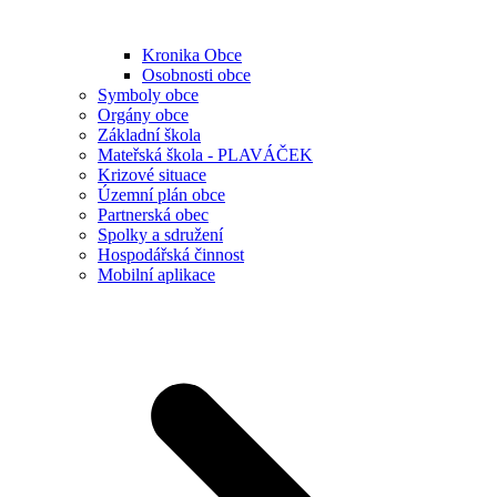
Kronika Obce
Osobnosti obce
Symboly obce
Orgány obce
Základní škola
Mateřská škola - PLAVÁČEK
Krizové situace
Územní plán obce
Partnerská obec
Spolky a sdružení
Hospodářská činnost
Mobilní aplikace