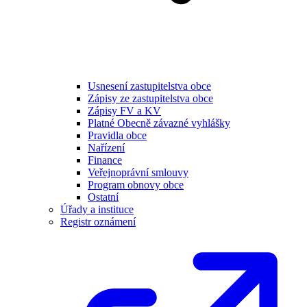
Usnesení zastupitelstva obce
Zápisy ze zastupitelstva obce
Zápisy FV a KV
Platné Obecně závazné vyhlášky
Pravidla obce
Nařízení
Finance
Veřejnoprávní smlouvy
Program obnovy obce
Ostatní
Úřady a instituce
Registr oznámení