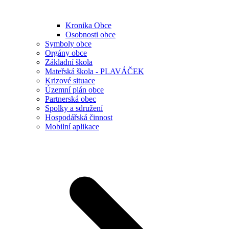
Kronika Obce
Osobnosti obce
Symboly obce
Orgány obce
Základní škola
Mateřská škola - PLAVÁČEK
Krizové situace
Územní plán obce
Partnerská obec
Spolky a sdružení
Hospodářská činnost
Mobilní aplikace