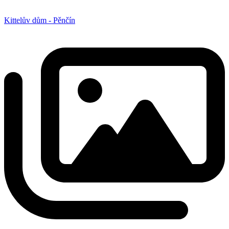
Kittelův dům - Pěnčín