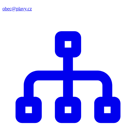
obec@plavy.cz