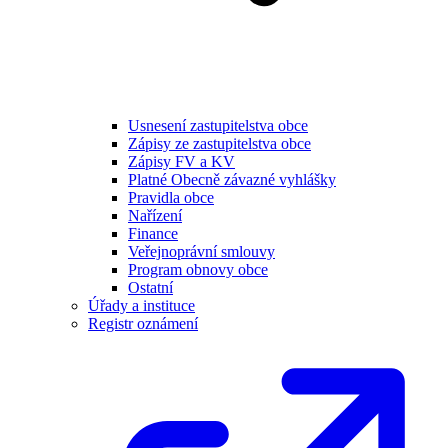
Usnesení zastupitelstva obce
Zápisy ze zastupitelstva obce
Zápisy FV a KV
Platné Obecně závazné vyhlášky
Pravidla obce
Nařízení
Finance
Veřejnoprávní smlouvy
Program obnovy obce
Ostatní
Úřady a instituce
Registr oznámení