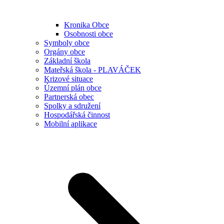
Kronika Obce
Osobnosti obce
Symboly obce
Orgány obce
Základní škola
Mateřská škola - PLAVÁČEK
Krizové situace
Územní plán obce
Partnerská obec
Spolky a sdružení
Hospodářská činnost
Mobilní aplikace