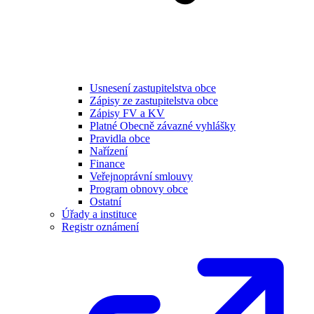
Usnesení zastupitelstva obce
Zápisy ze zastupitelstva obce
Zápisy FV a KV
Platné Obecně závazné vyhlášky
Pravidla obce
Nařízení
Finance
Veřejnoprávní smlouvy
Program obnovy obce
Ostatní
Úřady a instituce
Registr oznámení