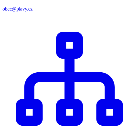
obec@plavy.cz