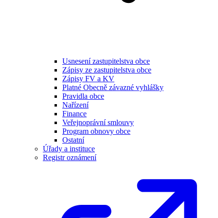
Usnesení zastupitelstva obce
Zápisy ze zastupitelstva obce
Zápisy FV a KV
Platné Obecně závazné vyhlášky
Pravidla obce
Nařízení
Finance
Veřejnoprávní smlouvy
Program obnovy obce
Ostatní
Úřady a instituce
Registr oznámení