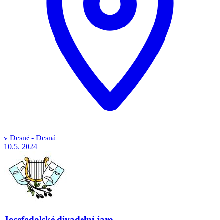
v Desné - Desná
10.5.
2024
Josefodolské divadelní jaro