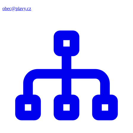
obec@plavy.cz