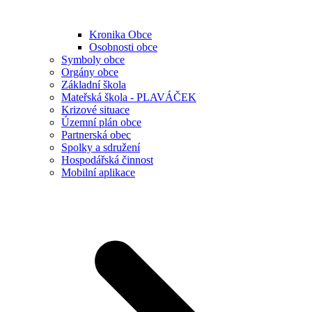
Kronika Obce
Osobnosti obce
Symboly obce
Orgány obce
Základní škola
Mateřská škola - PLAVÁČEK
Krizové situace
Územní plán obce
Partnerská obec
Spolky a sdružení
Hospodářská činnost
Mobilní aplikace