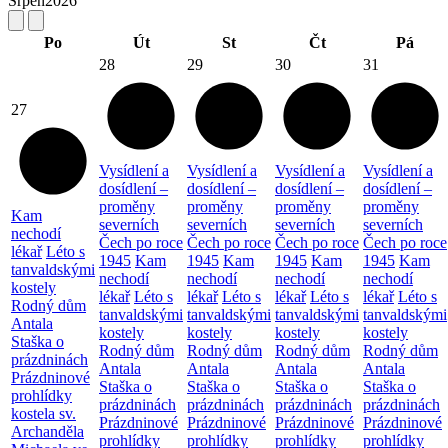
Srpen
2026
Po
Út
St
Čt
Pá
28
29
30
31
27
Vysídlení a
Vysídlení a
Vysídlení a
Vysídlení a
dosídlení –
dosídlení –
dosídlení –
dosídlení –
proměny
proměny
proměny
proměny
Kam
severních
severních
severních
severních
nechodí
Čech po roce
Čech po roce
Čech po roce
Čech po roce
lékař
Léto s
1945
Kam
1945
Kam
1945
Kam
1945
Kam
tanvaldskými
nechodí
nechodí
nechodí
nechodí
kostely
lékař
Léto s
lékař
Léto s
lékař
Léto s
lékař
Léto s
Rodný dům
tanvaldskými
tanvaldskými
tanvaldskými
tanvaldskými
Antala
kostely
kostely
kostely
kostely
Staška o
Rodný dům
Rodný dům
Rodný dům
Rodný dům
prázdninách
Antala
Antala
Antala
Antala
Prázdninové
Staška o
Staška o
Staška o
Staška o
prohlídky
prázdninách
prázdninách
prázdninách
prázdninách
kostela sv.
Prázdninové
Prázdninové
Prázdninové
Prázdninové
Archanděla
prohlídky
prohlídky
prohlídky
prohlídky