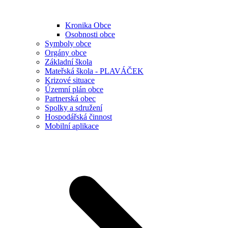
Kronika Obce
Osobnosti obce
Symboly obce
Orgány obce
Základní škola
Mateřská škola - PLAVÁČEK
Krizové situace
Územní plán obce
Partnerská obec
Spolky a sdružení
Hospodářská činnost
Mobilní aplikace