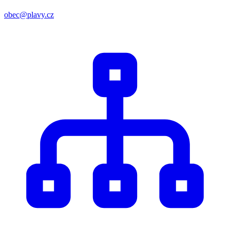
obec@plavy.cz