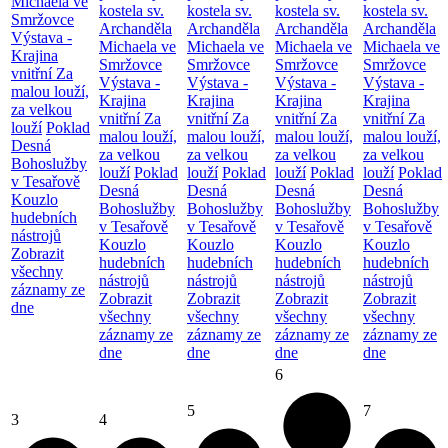
Michaela ve
kostela sv.
kostela sv.
kostela sv.
kostela sv.
Smržovce
Archanděla
Archanděla
Archanděla
Archanděla
Výstava -
Michaela ve
Michaela ve
Michaela ve
Michaela ve
Krajina
Smržovce
Smržovce
Smržovce
Smržovce
vnitřní
Za
Výstava -
Výstava -
Výstava -
Výstava -
malou louží,
Krajina
Krajina
Krajina
Krajina
za velkou
vnitřní
Za
vnitřní
Za
vnitřní
Za
vnitřní
Za
louží
Poklad
malou louží,
malou louží,
malou louží,
malou louží,
Desná
za velkou
za velkou
za velkou
za velkou
Bohoslužby
louží
Poklad
louží
Poklad
louží
Poklad
louží
Poklad
v Tesařově
Desná
Desná
Desná
Desná
Kouzlo
Bohoslužby
Bohoslužby
Bohoslužby
Bohoslužby
hudebních
v Tesařově
v Tesařově
v Tesařově
v Tesařově
nástrojů
Kouzlo
Kouzlo
Kouzlo
Kouzlo
Zobrazit
hudebních
hudebních
hudebních
hudebních
všechny
nástrojů
nástrojů
nástrojů
nástrojů
záznamy ze
Zobrazit
Zobrazit
Zobrazit
Zobrazit
dne
všechny
všechny
všechny
všechny
záznamy ze
záznamy ze
záznamy ze
záznamy ze
dne
dne
dne
dne
6
5
7
3
4