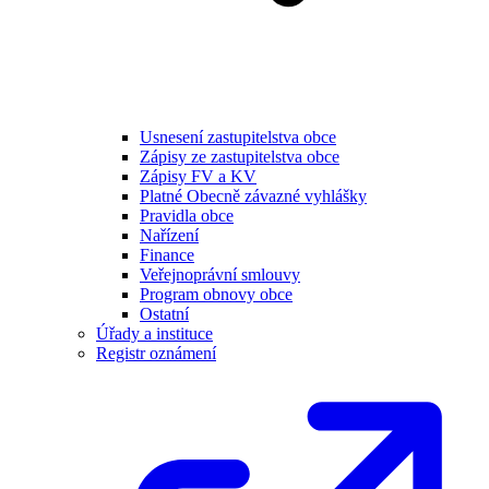
Usnesení zastupitelstva obce
Zápisy ze zastupitelstva obce
Zápisy FV a KV
Platné Obecně závazné vyhlášky
Pravidla obce
Nařízení
Finance
Veřejnoprávní smlouvy
Program obnovy obce
Ostatní
Úřady a instituce
Registr oznámení