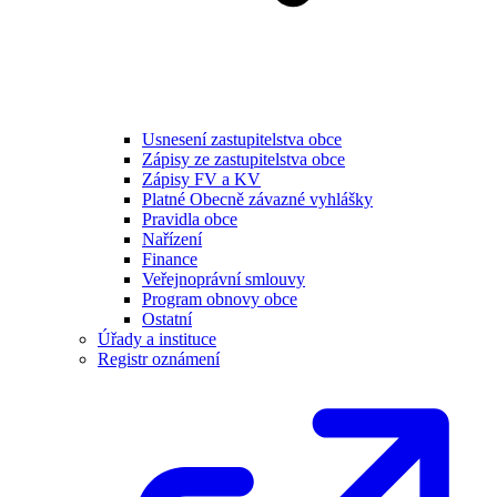
Usnesení zastupitelstva obce
Zápisy ze zastupitelstva obce
Zápisy FV a KV
Platné Obecně závazné vyhlášky
Pravidla obce
Nařízení
Finance
Veřejnoprávní smlouvy
Program obnovy obce
Ostatní
Úřady a instituce
Registr oznámení