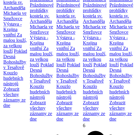
kostela sv.
Prázdninové
Prázdninové
Prázdninové
Prázdninové
Archanděla
prohlídky
prohlídky
prohlídky
prohlídky
Michaela ve
kostela sv.
kostela sv.
kostela sv.
kostela sv.
Smržovce
Archanděla
Archanděla
Archanděla
Archanděla
Výstava -
Michaela ve
Michaela ve
Michaela ve
Michaela ve
Krajina
Smržovce
Smržovce
Smržovce
Smržovce
vnitřní
Za
Výstava -
Výstava -
Výstava -
Výstava -
malou louží,
Krajina
Krajina
Krajina
Krajina
za velkou
vnitřní
Za
vnitřní
Za
vnitřní
Za
vnitřní
Za
louží
Poklad
malou louží,
malou louží,
malou louží,
malou louží,
Desná
za velkou
za velkou
za velkou
za velkou
Bohoslužby
louží
Poklad
louží
Poklad
louží
Poklad
louží
Poklad
v Tesařově
Desná
Desná
Desná
Desná
Kouzlo
Bohoslužby
Bohoslužby
Bohoslužby
Bohoslužby
hudebních
v Tesařově
v Tesařově
v Tesařově
v Tesařově
nástrojů
Kouzlo
Kouzlo
Kouzlo
Kouzlo
Zobrazit
hudebních
hudebních
hudebních
hudebních
všechny
nástrojů
nástrojů
nástrojů
nástrojů
záznamy ze
Zobrazit
Zobrazit
Zobrazit
Zobrazit
dne
všechny
všechny
všechny
všechny
záznamy ze
záznamy ze
záznamy ze
záznamy ze
dne
dne
dne
dne
6