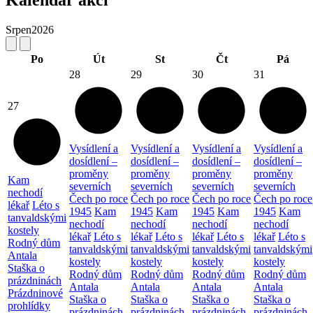
Kalendář akcí
Srpen
2026
Po
Út
St
Čt
Pá
28
29
30
31
27
Vysídlení a
Vysídlení a
Vysídlení a
Vysídlení a
dosídlení –
dosídlení –
dosídlení –
dosídlení –
proměny
proměny
proměny
proměny
Kam
severních
severních
severních
severních
nechodí
Čech po roce
Čech po roce
Čech po roce
Čech po roce
lékař
Léto s
1945
Kam
1945
Kam
1945
Kam
1945
Kam
tanvaldskými
nechodí
nechodí
nechodí
nechodí
kostely
lékař
Léto s
lékař
Léto s
lékař
Léto s
lékař
Léto s
Rodný dům
tanvaldskými
tanvaldskými
tanvaldskými
tanvaldskými
Antala
kostely
kostely
kostely
kostely
Staška o
Rodný dům
Rodný dům
Rodný dům
Rodný dům
prázdninách
Antala
Antala
Antala
Antala
Prázdninové
Staška o
Staška o
Staška o
Staška o
prohlídky
prázdninách
prázdninách
prázdninách
prázdninách