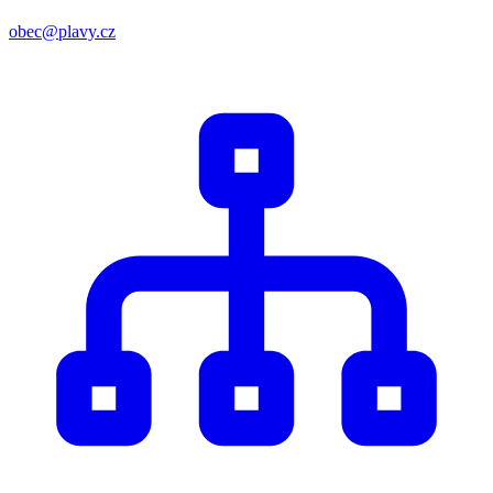
obec@plavy.cz