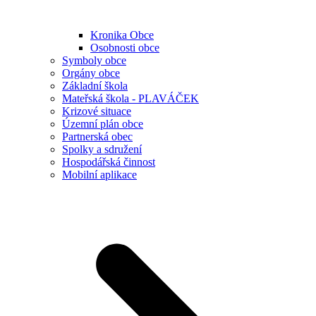
Kronika Obce
Osobnosti obce
Symboly obce
Orgány obce
Základní škola
Mateřská škola - PLAVÁČEK
Krizové situace
Územní plán obce
Partnerská obec
Spolky a sdružení
Hospodářská činnost
Mobilní aplikace